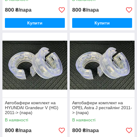
800
800
₴/пара
₴/пара
Купити
Купити
Автобафери комплект на
Автобафери комплект на
HYUNDAI Grandeur V (HG)
OPEL Astra J рестайлінг 2011-
2011-> (пара)
> (пара)
В наявності
В наявності
800
800
₴/пара
₴/пара