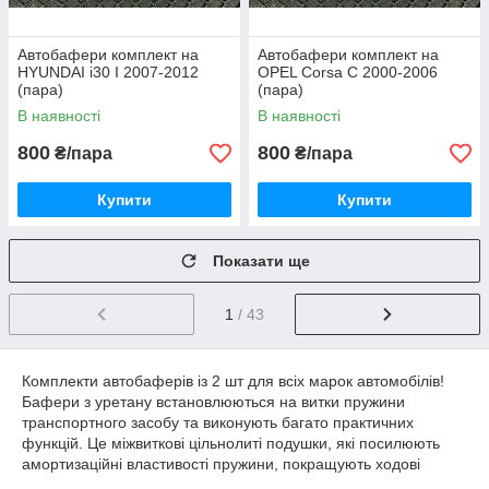
Автобафери комплект на
Автобафери комплект на
HYUNDAI i30 I 2007-2012
OPEL Corsa C 2000-2006
(пара)
(пара)
В наявності
В наявності
800
800
₴/пара
₴/пара
Купити
Купити
Показати ще
1
/ 43
Комплекти автобаферів із 2 шт для всіх марок автомобілів!
Бафери з уретану встановлюються на витки пружини
транспортного засобу та виконують багато практичних
функцій. Це міжвиткові цільнолиті подушки, які посилюють
амортизаційні властивості пружини, покращують ходові
властивості, забезпечують підвищений комфорт при їзді