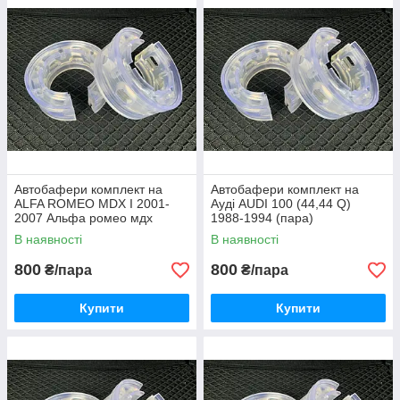
Автобафери комплект на
Автобафери комплект на
ALFA ROMEO MDX I 2001-
Ауді AUDI 100 (44,44 Q)
2007 Альфа ромео мдх
1988-1994 (пара)
(пара)
В наявності
В наявності
800
800
₴/пара
₴/пара
Купити
Купити