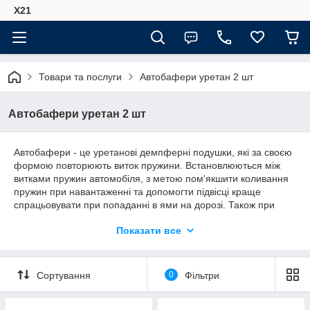
Х21
Товари та послуги
Автобафери уретан 2 шт
Автобафери уретан 2 шт
Автобафери - це уретанові демпферні подушки, які за своєю
формою повторюють виток пружини. Встановлюються між
витками пружин автомобіля, з метою пом'якшити коливання
пружин при навантаженні та допомогти підвісці краще
спрацьовувати при попаданні в ями на дорозі. Також при
цьому дають ряд переваг таких як: Збільшення кліренсу,
Показати все
захист амортизаторів, зменшення крену кузова авто.
Сприяють безпеці на трасі, зменшуючи розгойдування
машини в поворотах або при обгоні. Надають комфорту,
плавності ходу. Вирішують проблему просідання при
Сортування
0
Фільтри
завантаженому авто, тримає автомобіль на певній висоті.