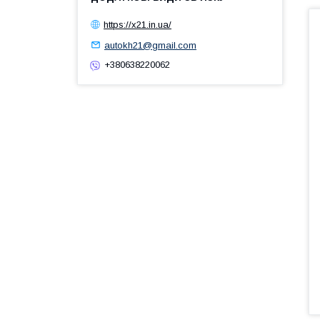
https://x21.in.ua/
autokh21@gmail.com
+380638220062