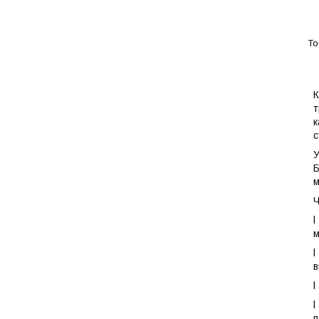
К
т
к
с
У
Б
м
Ч
l
м
l
в
l
l
п