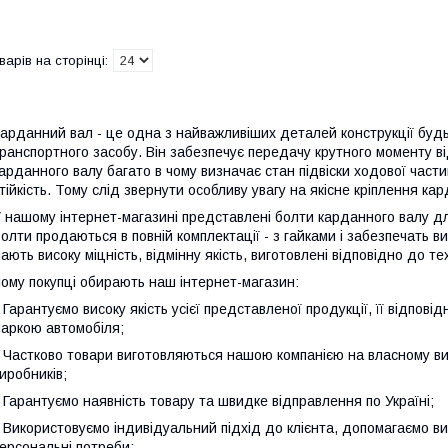
арданний вал - це одна з найважливіших деталей конструкції будь
ранспортного засобу. Він забезпечує передачу крутного моменту ві
арданного валу багато в чому визначає стан підвіски ходової частин
тійкість. Тому слід звернути особливу увагу на якісне кріплення ка
 нашому інтернет-магазині представлені болти карданного валу дл
олти продаються в повній комплектації - з гайками і забезпечать в
ають високу міцність, відмінну якість, виготовлені відповідно до те
ому покупці обирають наш інтернет-магазин:
 Гарантуємо високу якість усієї представленої продукції, її відпові
аркою автомобіля;
 Частково товари виготовляються нашою компанією на власному ви
иробників;
 Гарантуємо наявність товару та швидке відправлення по Україні;
 Використовуємо індивідуальний підхід до клієнта, допомагаємо ви
ерсональні потреби;