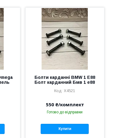
Omega
Болти карданні BMW 1 E88
пель
Болт карданний Бмв 1 е88
X4521
550 ₴/комплект
Готово до відправки
Купити