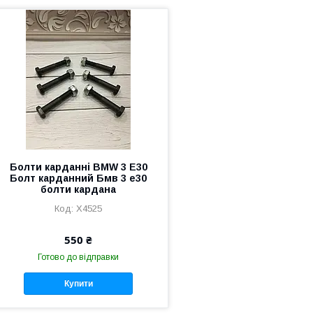
Болти карданні BMW 3 E30
Болт карданний Бмв 3 е30
болти кардана
X4525
550 ₴
Готово до відправки
Купити