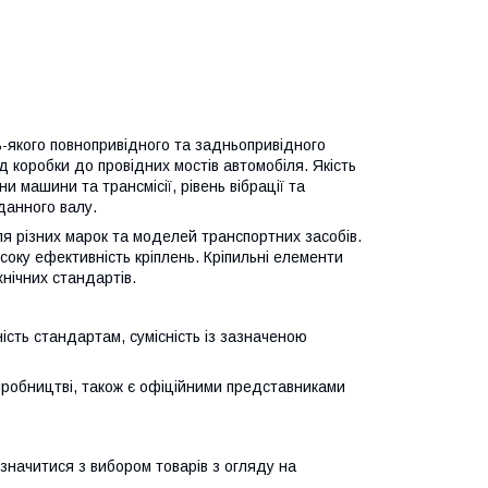
-якого повнопривідного та задньопривідного
д коробки до провідних мостів автомобіля. Якість
и машини та трансмісії, рівень вібрації та
рданного валу.
я різних марок та моделей транспортних засобів.
исоку ефективність кріплень. Кріпильні елементи
хнічних стандартів.
дність стандартам, сумісність із зазначеною
робництві, також є офіційними представниками
значитися з вибором товарів з огляду на