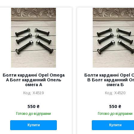
Болти карданні Opel Omega
Болти карданні Opel 
A Болт карданний Опель
B Болт карданний О
омега А
омега Б
X4519
X4520
550 ₴
550 ₴
Готово до відправки
Готово до відправки
Купити
Купити