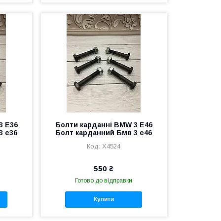
3 E36
Болти карданні BMW 3 E46
3 е36
Болт карданний Бмв 3 е46
X4524
550 ₴
Готово до відправки
Купити