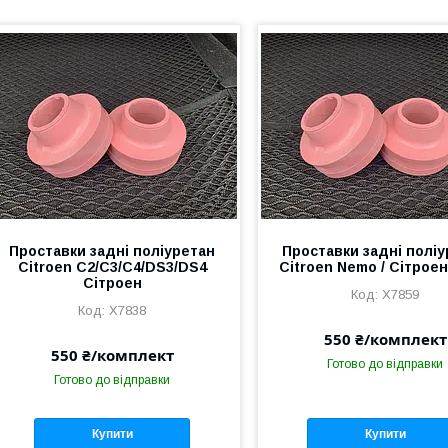
Проставки задні поліуретан
Проставки задні полі
Citroen C2/C3/C4/DS3/DS4
Citroen Nemo / Сітрое
Сітроен
X7859
X7838
550 ₴/комплект
550 ₴/комплект
Готово до відправки
Готово до відправки
Купити
Купити