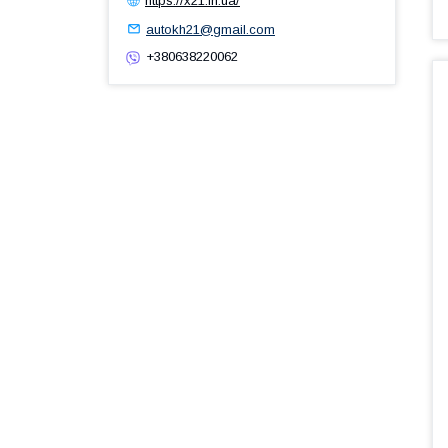
https://x21.in.ua/
autokh21@gmail.com
+380638220062