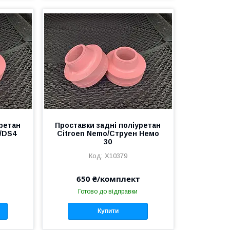
уретан
Проставки задні поліуретан
3/DS4
Citroen Nemo/Струен Немо
30
X10379
650 ₴/комплект
Готово до відправки
Купити