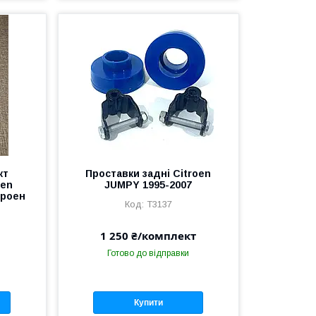
кт
Проставки задні Citroen
oen
JUMPY 1995-2007
троен
T3137
1 250 ₴/комплект
Готово до відправки
Купити