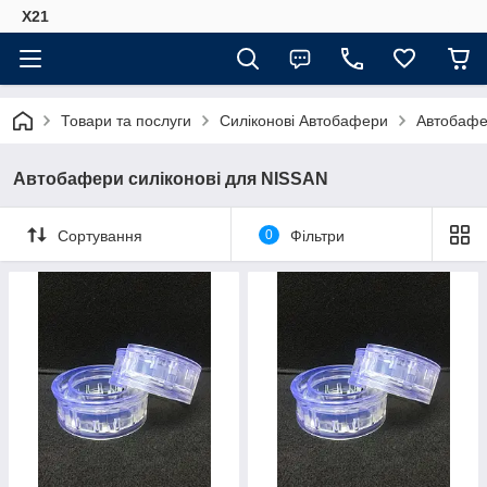
Х21
Товари та послуги
Силіконові Автобафери
Автобафе
Автобафери силіконові для NISSAN
Сортування
0
Фільтри