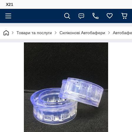
Х21
Товари та послуги
Силіконові Автобафери
Автобафе