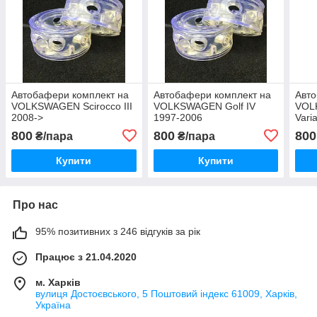
Автобафери комплект на
Автобафери комплект на
Авто
VOLKSWAGEN Scirocco III
VOLKSWAGEN Golf IV
VOL
2008->
1997-2006
Vari
800
800
800
₴/пара
₴/пара
Купити
Купити
Про нас
95% позитивних з 246 відгуків за рік
Працює з 21.04.2020
м. Харків
вулиця Достоєвського, 5 Поштовий індекс 61009, Харків,
Україна