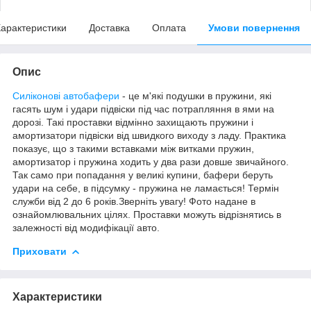
арактеристики
Доставка
Оплата
Умови повернення
Опис
Силіконові автобафери
- це м'які подушки в пружини, які
гасять шум і удари підвіски під час потрапляння в ями на
дорозі. Такі проставки відмінно захищають пружини і
амортизатори підвіски від швидкого виходу з ладу. Практика
показує, що з такими вставками між витками пружин,
амортизатор і пружина ходить у два рази довше звичайного.
Так само при попадання у великі купини, бафери беруть
удари на себе, в підсумку - пружина не ламається! Термін
служби від 2 до 6 років.Зверніть увагу! Фото надане в
ознайомлювальних цілях. Проставки можуть відрізнятись в
залежності від модифікації авто.
Приховати
Характеристики