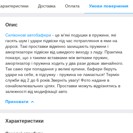
арактеристики
Доставка
Оплата
Умови повернення
Опис
Силіконові автобафери
- це м'які подушки в пружини, які
гасять шум і удари підвіски під час потрапляння в ями на
дорозі. Такі проставки відмінно захищають пружини і
амортизатори підвіски від швидкого виходу з ладу. Практика
показує, що з такими вставками між витками пружин,
амортизатор і пружина ходить у два рази довше звичайного.
Так само при попадання у великі купини, бафери беруть
удари на себе, в підсумку - пружина не ламається! Термін
служби від 2 до 6 років.Зверніть увагу! Фото надане в
ознайомлювальних цілях. Проставки можуть відрізнятись в
залежності від модифікації авто.
Приховати
Характеристики