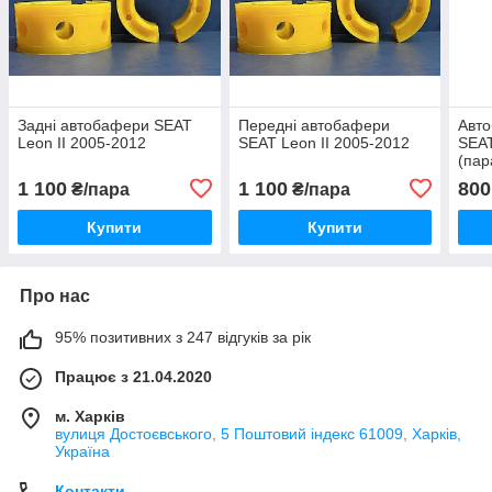
Задні автобафери SEAT
Передні автобафери
Авто
Leon II 2005-2012
SEAT Leon II 2005-2012
SEAT
(пар
1 100
1 100
800
₴/пара
₴/пара
Купити
Купити
Про нас
95% позитивних з 247 відгуків за рік
Працює з 21.04.2020
м. Харків
вулиця Достоєвського, 5 Поштовий індекс 61009, Харків,
Україна
Контакти