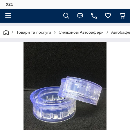
Х21
Товари та послуги
Силіконові Автобафери
Автобафе