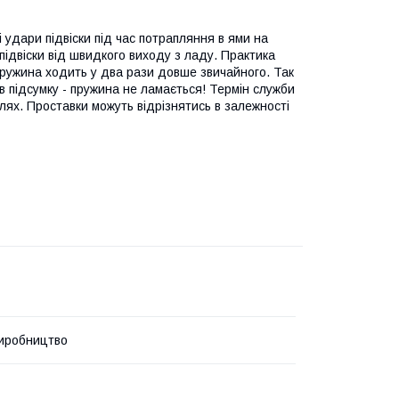
і удари підвіски під час потрапляння в ями на
підвіски від швидкого виходу з ладу. Практика
 пружина ходить у два рази довше звичайного. Так
в підсумку - пружина не ламається! Термін служби
ілях. Проставки можуть відрізнятись в залежності
иробництво