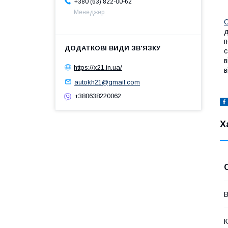
+380 (63) 822-00-62
Менеджер
С
д
п
с
в
https://x21.in.ua/
в
autokh21@gmail.com
+380638220062
Х
В
К