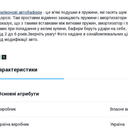
иліконові автобафери
- це м'які подушки в пружини, які гасять шум 
орозі. Такі проставки відмінно захищають пружини і амортизатори 
оказує, що з такими вставками між витками пружин, амортизатор і
амо при попадання у великі купини, бафери беруть удари на себе, 
ід 2 до 6 років.Зверніть увагу! Фото надане в ознайомлювальних ц
ід модифікації авто.
арактеристики
Основні атрибути
иробник
Власне в
раїна виробник
Україна