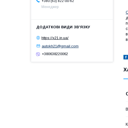
+380 (63) 822-00-62
Менеджер
С
д
п
с
в
https://x21.in.ua/
в
autokh21@gmail.com
+380638220062
Х
В
К