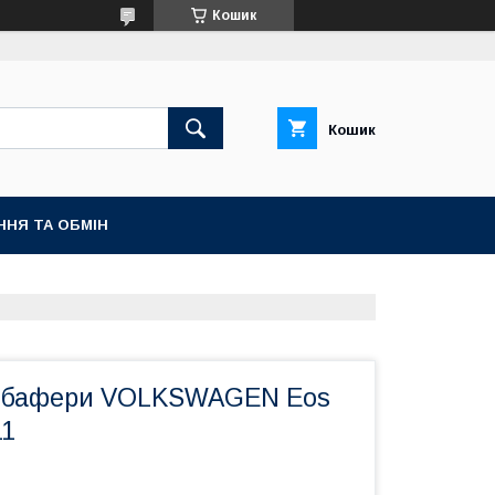
Кошик
Кошик
ННЯ ТА ОБМІН
тобафери VOLKSWAGEN Eos
11