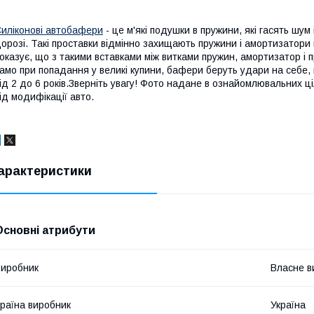
иліконові автобафери
- це м'які подушки в пружини, які гасять шум 
орозі. Такі проставки відмінно захищають пружини і амортизатори 
оказує, що з такими вставками між витками пружин, амортизатор і
амо при попадання у великі купини, бафери беруть удари на себе, 
ід 2 до 6 років.Зверніть увагу! Фото надане в ознайомлювальних ц
ід модифікації авто.
арактеристики
Основні атрибути
иробник
Власне в
раїна виробник
Україна