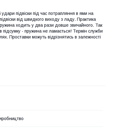
і удари підвіски під час потрапляння в ями на
підвіски від швидкого виходу з ладу. Практика
 пружина ходить у два рази довше звичайного. Так
в підсумку - пружина не ламається! Термін служби
ілях. Проставки можуть відрізнятись в залежності
иробництво