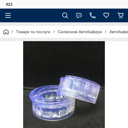
Х21
Товари та послуги
Силіконові Автобафери
Автобафе