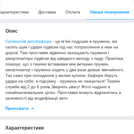
арактеристики
Доставка
Оплата
Умови повернення
Опис
Силіконові автобафери
- це м'які подушки в пружини, які
гасять шум і удари підвіски під час потрапляння в ями на
дорозі. Такі проставки відмінно захищають пружини і
амортизатори підвіски від швидкого виходу з ладу. Практика
показує, що з такими вставками між витками пружин,
амортизатор і пружина ходить у два рази довше звичайного.
Так само при попадання у великі купини, бафери беруть
удари на себе, в підсумку - пружина не ламається! Термін
служби від 2 до 6 років.Зверніть увагу! Фото надане в
ознайомлювальних цілях. Проставки можуть відрізнятись в
залежності від модифікації авто.
Приховати
Характеристики