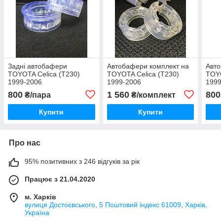
Задні автобафери
Автобафери комплект на
Авто
TOYOTA Celica (T230)
TOYOTA Celica (T230)
TOYO
1999-2006
1999-2006
1999
800
1 560
800
₴/пара
₴/комплект
Купити
Купити
Про нас
95% позитивних з 246 відгуків за рік
Працює з 21.04.2020
м. Харків
вулиця Достоєвського, 5 Поштовий індекс 61009, Харків,
Україна