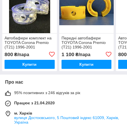
Автобафери комплект на
Передні автобафери
Авто
TOYOTA Corona Premio
TOYOTA Corona Premio
TOY
(T21) 1996-2001
(T21) 1996-2001
(T21
800
1 100
800
₴/пара
₴/пара
Купити
Купити
Про нас
95% позитивних з 246 відгуків за рік
Працює з 21.04.2020
м. Харків
вулиця Достоєвського, 5 Поштовий індекс 61009, Харків,
Україна