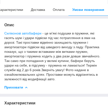
арактеристики
Доставка
Оплата
Умови повернення
Опис
Силіконові автобафери
- це м'які подушки в пружини, які
гасять шум і удари підвіски під час потрапляння в ями на
дорозі. Такі проставки відмінно захищають пружини і
амортизатори підвіски від швидкого виходу з ладу. Практика
показує, що з такими вставками між витками пружин,
амортизатор і пружина ходить у два рази довше звичайного.
Так само при попадання у великі купини, бафери беруть
удари на себе, в підсумку - пружина не ламається! Термін
служби від 2 до 6 років.Зверніть увагу! Фото надане в
ознайомлювальних цілях. Проставки можуть відрізнятись в
залежності від модифікації авто.
Приховати
Характеристики