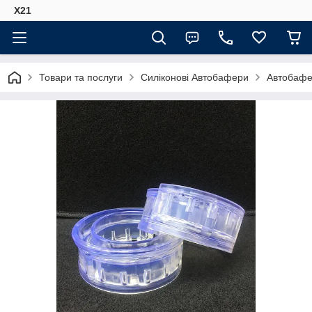
Х21
Товари та послуги
Силіконові Автобафери
Автобафе