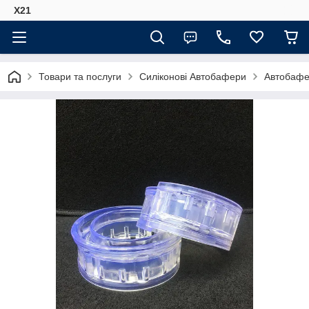
Х21
Товари та послуги
Силіконові Автобафери
Автобафе