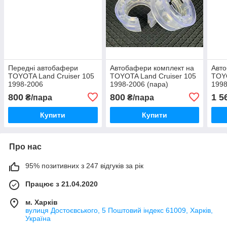
Передні автобафери
Автобафери комплект на
Авто
TOYOTA Land Cruiser 105
TOYOTA Land Cruiser 105
TOYO
1998-2006
1998-2006 (пара)
1998
800
800
1 5
₴/пара
₴/пара
Купити
Купити
Про нас
95% позитивних з 247 відгуків за рік
Працює з 21.04.2020
м. Харків
вулиця Достоєвського, 5 Поштовий індекс 61009, Харків,
Україна