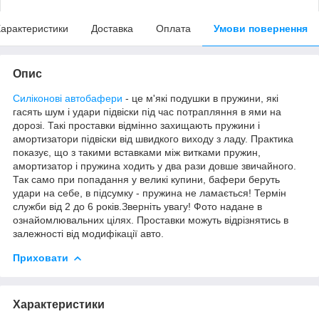
арактеристики
Доставка
Оплата
Умови повернення
Опис
Силіконові автобафери
- це м'які подушки в пружини, які
гасять шум і удари підвіски під час потрапляння в ями на
дорозі. Такі проставки відмінно захищають пружини і
амортизатори підвіски від швидкого виходу з ладу. Практика
показує, що з такими вставками між витками пружин,
амортизатор і пружина ходить у два рази довше звичайного.
Так само при попадання у великі купини, бафери беруть
удари на себе, в підсумку - пружина не ламається! Термін
служби від 2 до 6 років.Зверніть увагу! Фото надане в
ознайомлювальних цілях. Проставки можуть відрізнятись в
залежності від модифікації авто.
Приховати
Характеристики