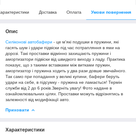
арактеристики
Доставка
Оплата
Умови повернення
Опис
Силіконові автобафери
- це м'які подушки в пружини, які
гасять шум і удари підвіски під час потрапляння в ями на
дорозі. Такі проставки відмінно захищають пружини і
амортизатори підвіски від швидкого виходу з ладу. Практика
показує, що з такими вставками між витками пружин,
амортизатор і пружина ходить у два рази довше звичайного.
Так само при попадання у великі купини, бафери беруть
удари на себе, в підсумку - пружина не ламається! Термін
служби від 2 до 6 років.Зверніть увагу! Фото надане в
ознайомлювальних цілях. Проставки можуть відрізнятись в
залежності від модифікації авто.
Приховати
Характеристики