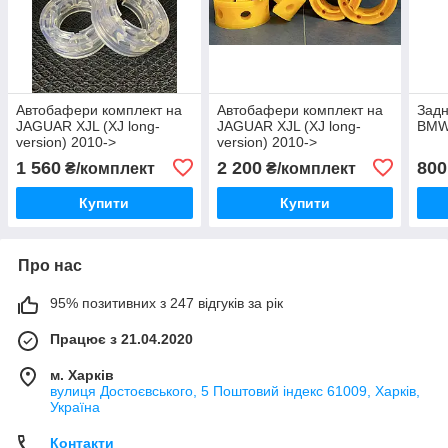
Автобафери комплект на
Автобафери комплект на
Задн
JAGUAR XJL (XJ long-
JAGUAR XJL (XJ long-
BMW 
version) 2010->
version) 2010->
1 560
2 200
800
₴/комплект
₴/комплект
Купити
Купити
Про нас
95% позитивних з 247 відгуків за рік
Працює з 21.04.2020
м. Харків
вулиця Достоєвського, 5 Поштовий індекс 61009, Харків,
Україна
Контакти