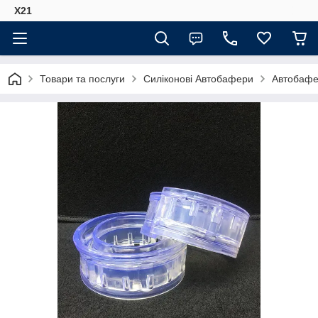
Х21
Товари та послуги
Силіконові Автобафери
Автобафе