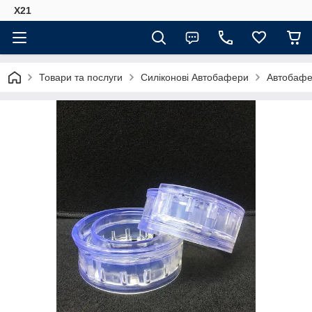
Х21
Товари та послуги
Силіконові Автобафери
Автобафе