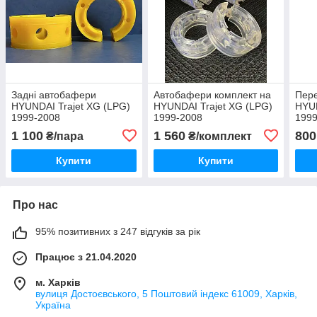
Задні автобафери
Автобафери комплект на
Пере
HYUNDAI Trajet XG (LPG)
HYUNDAI Trajet XG (LPG)
HYUN
1999-2008
1999-2008
1999
1 100
1 560
800
₴/пара
₴/комплект
Купити
Купити
Про нас
95% позитивних з 247 відгуків за рік
Працює з 21.04.2020
м. Харків
вулиця Достоєвського, 5 Поштовий індекс 61009, Харків,
Україна