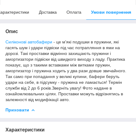
арактеристики
Доставка
Оплата
Умови повернення
Опис
Силіконові автобафери
- це м'які подушки в пружини, які
гасять шум і удари підвіски під час потрапляння в ями на
дорозі. Такі проставки відмінно захищають пружини і
амортизатори підвіски від швидкого виходу з ладу. Практика
показує, що з такими вставками між витками пружин,
амортизатор і пружина ходить у два рази довше звичайного.
Так само при попадання у великі купини, бафери беруть
удари на себе, в підсумку - пружина не ламається! Термін
служби від 2 до 6 років.Зверніть увагу! Фото надане в
ознайомлювальних цілях. Проставки можуть відрізнятись в
залежності від модифікації авто.
Приховати
Характеристики