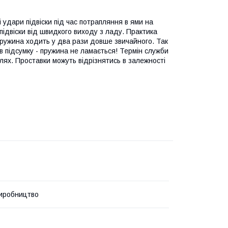
і удари підвіски під час потрапляння в ями на
підвіски від швидкого виходу з ладу. Практика
 пружина ходить у два рази довше звичайного. Так
в підсумку - пружина не ламається! Термін служби
ілях. Проставки можуть відрізнятись в залежності
иробництво