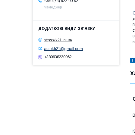
+380 (63) 822-00-62
Менеджер
С
д
п
с
в
https://x21.in.ua/
в
autokh21@gmail.com
+380638220062
Х
В
К