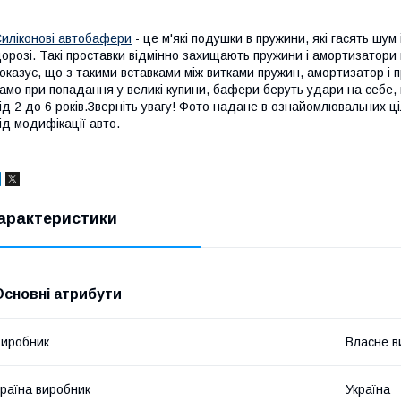
иліконові автобафери
- це м'які подушки в пружини, які гасять шум 
орозі. Такі проставки відмінно захищають пружини і амортизатори 
оказує, що з такими вставками між витками пружин, амортизатор і
амо при попадання у великі купини, бафери беруть удари на себе, 
ід 2 до 6 років.Зверніть увагу! Фото надане в ознайомлювальних ц
ід модифікації авто.
арактеристики
Основні атрибути
иробник
Власне в
раїна виробник
Україна