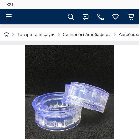
Х21
Товари та послуги
Силіконові Автобафери
Автобафе