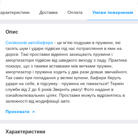
арактеристики
Доставка
Оплата
Умови повернення
Опис
Силіконові автобафери
- це м'які подушки в пружини, які
гасять шум і удари підвіски під час потрапляння в ями на
дорозі. Такі проставки відмінно захищають пружини і
амортизатори підвіски від швидкого виходу з ладу. Практика
показує, що з такими вставками між витками пружин,
амортизатор і пружина ходить у два рази довше звичайного.
Так само при попадання у великі купини, бафери беруть
удари на себе, в підсумку - пружина не ламається! Термін
служби від 2 до 6 років.Зверніть увагу! Фото надане в
ознайомлювальних цілях. Проставки можуть відрізнятись в
залежності від модифікації авто.
Приховати
Характеристики