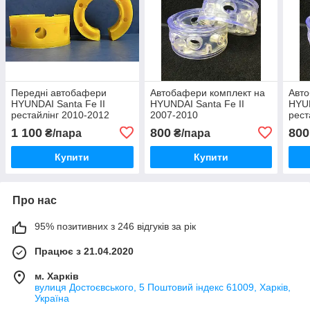
Передні автобафери
Автобафери комплект на
Авто
HYUNDAI Santa Fe II
HYUNDAI Santa Fe II
HYUN
рестайлінг 2010-2012
2007-2010
рест
1 100
800
800
₴/пара
₴/пара
Купити
Купити
Про нас
95% позитивних з 246 відгуків за рік
Працює з 21.04.2020
м. Харків
вулиця Достоєвського, 5 Поштовий індекс 61009, Харків,
Україна