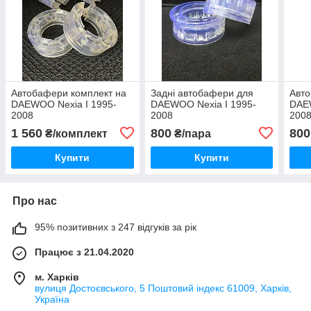
Автобафери комплект на
Задні автобафери для
Авто
DAEWOO Nexia I 1995-
DAEWOO Nexia I 1995-
DAEW
2008
2008
2008
1 560
800
800
₴/комплект
₴/пара
Купити
Купити
Про нас
95% позитивних з 247 відгуків за рік
Працює з 21.04.2020
м. Харків
вулиця Достоєвського, 5 Поштовий індекс 61009, Харків,
Україна