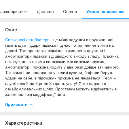
арактеристики
Доставка
Оплата
Умови повернення
Опис
Силіконові автобафери
- це м'які подушки в пружини, які
гасять шум і удари підвіски під час потрапляння в ями на
дорозі. Такі проставки відмінно захищають пружини і
амортизатори підвіски від швидкого виходу з ладу. Практика
показує, що з такими вставками між витками пружин,
амортизатор і пружина ходить у два рази довше звичайного.
Так само при попадання у великі купини, бафери беруть
удари на себе, в підсумку - пружина не ламається! Термін
служби від 2 до 6 років.Зверніть увагу! Фото надане в
ознайомлювальних цілях. Проставки можуть відрізнятись в
залежності від модифікації авто.
Приховати
Характеристики