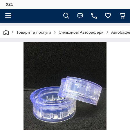
Х21
Товари та послуги
Силіконові Автобафери
Автобафе