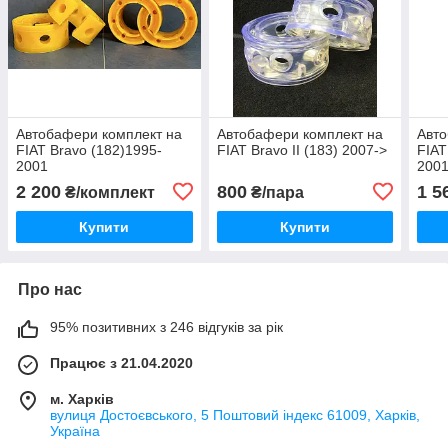
Автобафери комплект на
Автобафери комплект на
Авто
FIAT Bravo (182)1995-
FIAT Bravo II (183) 2007->
FIAT
2001
200
2 200
800
1 5
₴/комплект
₴/пара
Купити
Купити
Про нас
95% позитивних з 246 відгуків за рік
Працює з 21.04.2020
м. Харків
вулиця Достоєвського, 5 Поштовий індекс 61009, Харків,
Україна