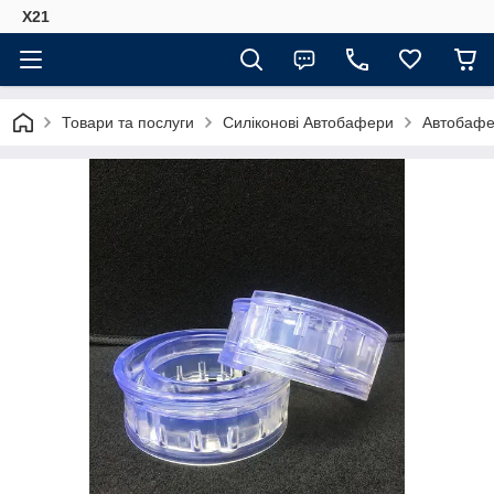
Х21
Товари та послуги
Силіконові Автобафери
Автобафер