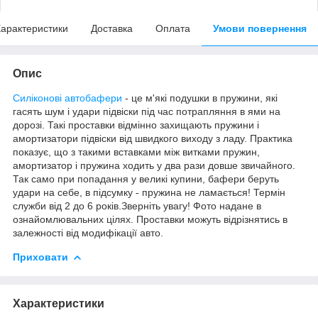
арактеристики
Доставка
Оплата
Умови повернення
Опис
Силіконові автобафери
- це м'які подушки в пружини, які
гасять шум і удари підвіски під час потрапляння в ями на
дорозі. Такі проставки відмінно захищають пружини і
амортизатори підвіски від швидкого виходу з ладу. Практика
показує, що з такими вставками між витками пружин,
амортизатор і пружина ходить у два рази довше звичайного.
Так само при попадання у великі купини, бафери беруть
удари на себе, в підсумку - пружина не ламається! Термін
служби від 2 до 6 років.Зверніть увагу! Фото надане в
ознайомлювальних цілях. Проставки можуть відрізнятись в
залежності від модифікації авто.
Приховати
Характеристики