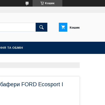
Кошик
Кошик
ННЯ ТА ОБМІН
обафери FORD Ecosport I