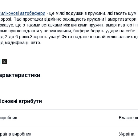
иліконові автобафери
- це м'які подушки в пружини, які гасять шум 
орозі. Такі проставки відмінно захищають пружини і амортизатори 
оказує, що з такими вставками між витками пружин, амортизатор і
амо при попадання у великі купини, бафери беруть удари на себе, 
ід 2 до 6 років.Зверніть увагу! Фото надане в ознайомлювальних ц
ід модифікації авто.
арактеристики
Основні атрибути
иробник
Власне в
раїна виробник
Україна