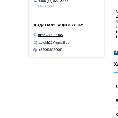
+380 (63) 822-00-62
Менеджер
С
д
п
с
в
https://x21.in.ua/
в
autokh21@gmail.com
+380638220062
Х
В
К