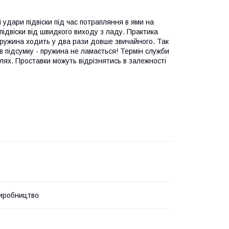
і удари підвіски під час потрапляння в ями на
підвіски від швидкого виходу з ладу. Практика
 пружина ходить у два рази довше звичайного. Так
в підсумку - пружина не ламається! Термін служби
ілях. Проставки можуть відрізнятись в залежності
иробництво