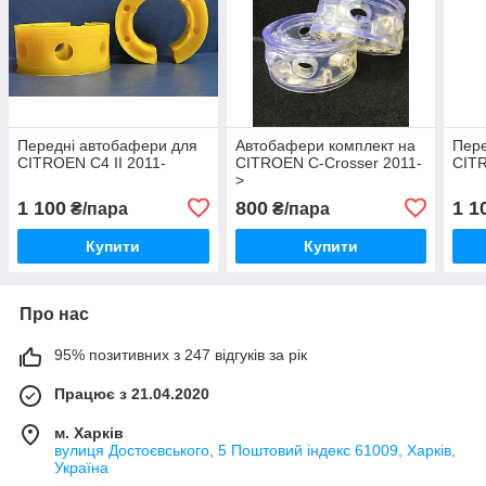
Передні автобафери для
Автобафери комплект на
Пере
CITROEN C4 II 2011-
CITROEN C-Crosser 2011-
CITR
>
1 100
800
1 1
₴/пара
₴/пара
Купити
Купити
Про нас
95% позитивних з 247 відгуків за рік
Працює з 21.04.2020
м. Харків
вулиця Достоєвського, 5 Поштовий індекс 61009, Харків,
Україна