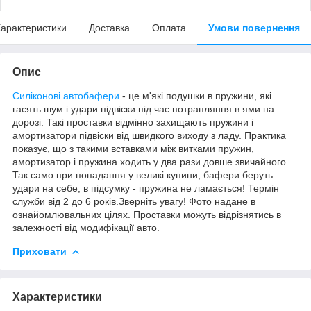
арактеристики
Доставка
Оплата
Умови повернення
Опис
Силіконові автобафери
- це м'які подушки в пружини, які
гасять шум і удари підвіски під час потрапляння в ями на
дорозі. Такі проставки відмінно захищають пружини і
амортизатори підвіски від швидкого виходу з ладу. Практика
показує, що з такими вставками між витками пружин,
амортизатор і пружина ходить у два рази довше звичайного.
Так само при попадання у великі купини, бафери беруть
удари на себе, в підсумку - пружина не ламається! Термін
служби від 2 до 6 років.Зверніть увагу! Фото надане в
ознайомлювальних цілях. Проставки можуть відрізнятись в
залежності від модифікації авто.
Приховати
Характеристики