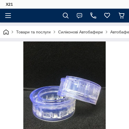
Х21
Товари та послуги
Силіконові Автобафери
Автобафе