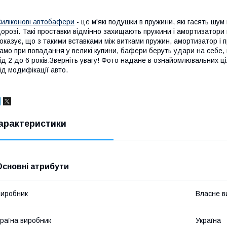
иліконові автобафери
- це м'які подушки в пружини, які гасять шум 
орозі. Такі проставки відмінно захищають пружини і амортизатори 
оказує, що з такими вставками між витками пружин, амортизатор і
амо при попадання у великі купини, бафери беруть удари на себе, 
ід 2 до 6 років.Зверніть увагу! Фото надане в ознайомлювальних ц
ід модифікації авто.
арактеристики
Основні атрибути
иробник
Власне в
раїна виробник
Україна