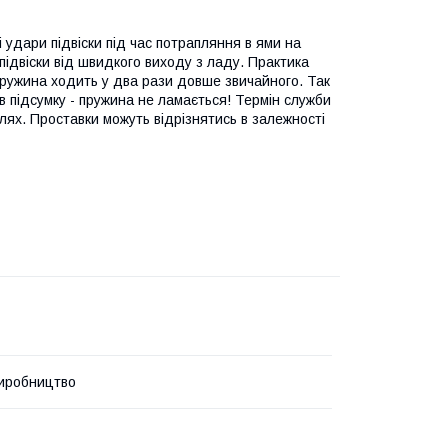
і удари підвіски під час потрапляння в ями на
підвіски від швидкого виходу з ладу. Практика
 пружина ходить у два рази довше звичайного. Так
в підсумку - пружина не ламається! Термін служби
ілях. Проставки можуть відрізнятись в залежності
иробництво