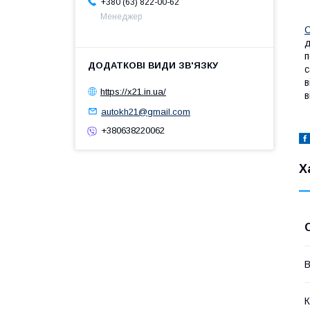
+380 (63) 822-00-62
Менеджер
С
д
п
с
в
https://x21.in.ua/
в
autokh21@gmail.com
+380638220062
Х
В
К