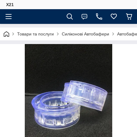
Х21
Товари та послуги
Силіконові Автобафери
Автобафе