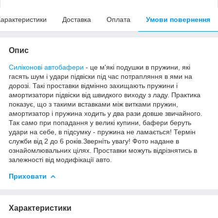
арактеристики
Доставка
Оплата
Умови повернення
Опис
Силіконові автобафери
- це м'які подушки в пружини, які
гасять шум і удари підвіски під час потрапляння в ями на
дорозі. Такі проставки відмінно захищають пружини і
амортизатори підвіски від швидкого виходу з ладу. Практика
показує, що з такими вставками між витками пружин,
амортизатор і пружина ходить у два рази довше звичайного.
Так само при попадання у великі купини, бафери беруть
удари на себе, в підсумку - пружина не ламається! Термін
служби від 2 до 6 років.Зверніть увагу! Фото надане в
ознайомлювальних цілях. Проставки можуть відрізнятись в
залежності від модифікації авто.
Приховати
Характеристики