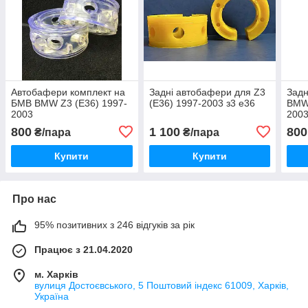
Автобафери комплект на
Задні автобафери для Z3
Задн
БМВ BMW Z3 (E36) 1997-
(E36) 1997-2003 з3 е36
BMW 
2003
2003
800
1 100
800
₴/пара
₴/пара
Купити
Купити
Про нас
95% позитивних з 246 відгуків за рік
Працює з 21.04.2020
м. Харків
вулиця Достоєвського, 5 Поштовий індекс 61009, Харків,
Україна