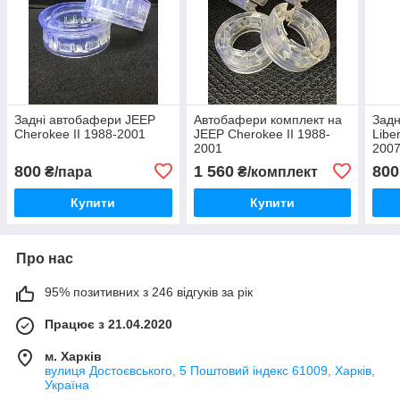
Задні автобафери JEEP
Автобафери комплект на
Задн
Cherokee II 1988-2001
JEEP Cherokee II 1988-
Libe
2001
2007
800
1 560
800
₴/пара
₴/комплект
Купити
Купити
Про нас
95% позитивних з 246 відгуків за рік
Працює з 21.04.2020
м. Харків
вулиця Достоєвського, 5 Поштовий індекс 61009, Харків,
Україна