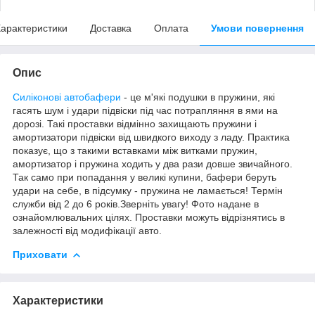
арактеристики
Доставка
Оплата
Умови повернення
Опис
Силіконові автобафери
- це м'які подушки в пружини, які
гасять шум і удари підвіски під час потрапляння в ями на
дорозі. Такі проставки відмінно захищають пружини і
амортизатори підвіски від швидкого виходу з ладу. Практика
показує, що з такими вставками між витками пружин,
амортизатор і пружина ходить у два рази довше звичайного.
Так само при попадання у великі купини, бафери беруть
удари на себе, в підсумку - пружина не ламається! Термін
служби від 2 до 6 років.Зверніть увагу! Фото надане в
ознайомлювальних цілях. Проставки можуть відрізнятись в
залежності від модифікації авто.
Приховати
Характеристики