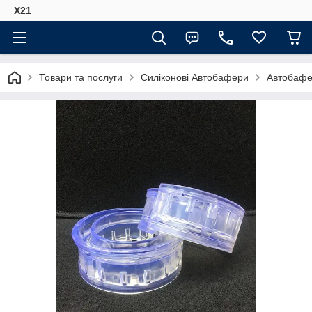
Х21
Товари та послуги
Силіконові Автобафери
Автобафе