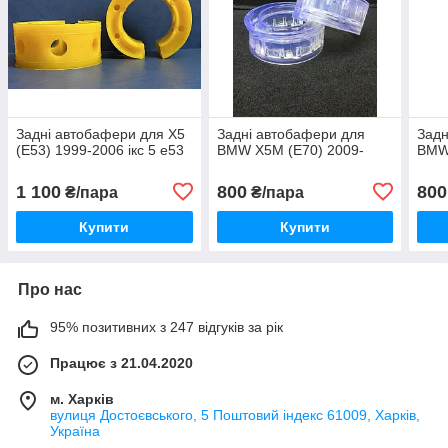
Задні автобафери для X5
Задні автобафери для
Задн
(E53) 1999-2006 ікс 5 е53
BMW X5M (E70) 2009-
BMW 
1 100
800
800
₴/пара
₴/пара
Купити
Купити
Про нас
95% позитивних з 247 відгуків за рік
Працює з 21.04.2020
м. Харків
вулиця Достоєвського, 5 Поштовий індекс 61009, Харків,
Україна