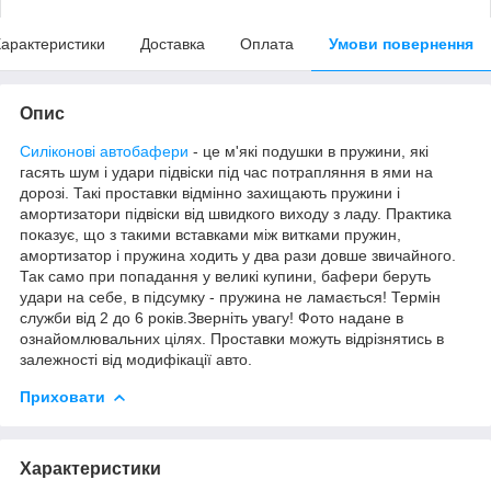
арактеристики
Доставка
Оплата
Умови повернення
Опис
Силіконові автобафери
- це м'які подушки в пружини, які
гасять шум і удари підвіски під час потрапляння в ями на
дорозі. Такі проставки відмінно захищають пружини і
амортизатори підвіски від швидкого виходу з ладу. Практика
показує, що з такими вставками між витками пружин,
амортизатор і пружина ходить у два рази довше звичайного.
Так само при попадання у великі купини, бафери беруть
удари на себе, в підсумку - пружина не ламається! Термін
служби від 2 до 6 років.Зверніть увагу! Фото надане в
ознайомлювальних цілях. Проставки можуть відрізнятись в
залежності від модифікації авто.
Приховати
Характеристики