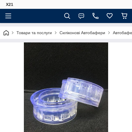
Х21
Товари та послуги
Силіконові Автобафери
Автобафе