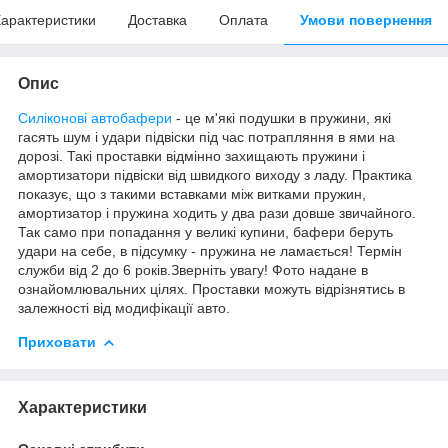
арактеристики
Доставка
Оплата
Умови повернення
Опис
Силіконові автобафери
- це м'які подушки в пружини, які
гасять шум і удари підвіски під час потрапляння в ями на
дорозі. Такі проставки відмінно захищають пружини і
амортизатори підвіски від швидкого виходу з ладу. Практика
показує, що з такими вставками між витками пружин,
амортизатор і пружина ходить у два рази довше звичайного.
Так само при попадання у великі купини, бафери беруть
удари на себе, в підсумку - пружина не ламається! Термін
служби від 2 до 6 років.Зверніть увагу! Фото надане в
ознайомлювальних цілях. Проставки можуть відрізнятись в
залежності від модифікації авто.
Приховати
Характеристики