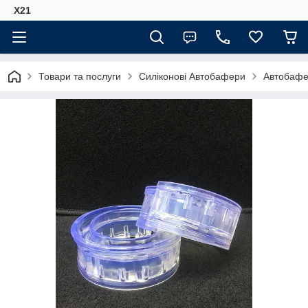
Х21
Товари та послуги
Силіконові Автобафери
Автобафе