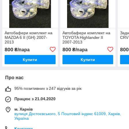
Автобафери комплект на
Автобафери комплект на
Зад
MAZDA 6 II (GH) 2007-
TOYOTA Highlander II
CRV 
2013
2007-2013
800
800
800
₴/пара
₴/пара
Купити
Купити
Про нас
95% позитивних з 247 відгуків за рік
Працює з 21.04.2020
м. Харків
вулиця Достоєвського, 5 Поштовий індекс 61009, Харків,
Україна
Контакти