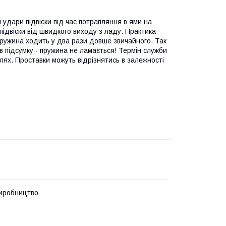
і удари підвіски під час потрапляння в ями на
підвіски від швидкого виходу з ладу. Практика
 пружина ходить у два рази довше звичайного. Так
в підсумку - пружина не ламається! Термін служби
ілях. Проставки можуть відрізнятись в залежності
иробництво