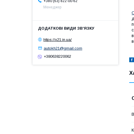
+380 (63) 822-00-62
Менеджер
С
д
п
с
в
https://x21.in.ua/
в
autokh21@gmail.com
+380638220062
Х
В
К