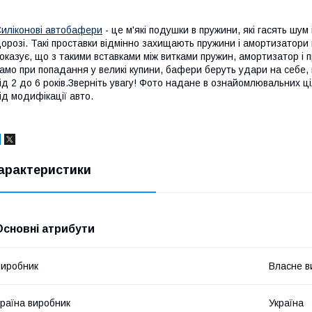
иліконові автобафери
- це м'які подушки в пружини, які гасять шум 
орозі. Такі проставки відмінно захищають пружини і амортизатори 
оказує, що з такими вставками між витками пружин, амортизатор і
амо при попадання у великі купини, бафери беруть удари на себе, 
ід 2 до 6 років.Зверніть увагу! Фото надане в ознайомлювальних ц
ід модифікації авто.
арактеристики
Основні атрибути
иробник
Власне в
раїна виробник
Україна