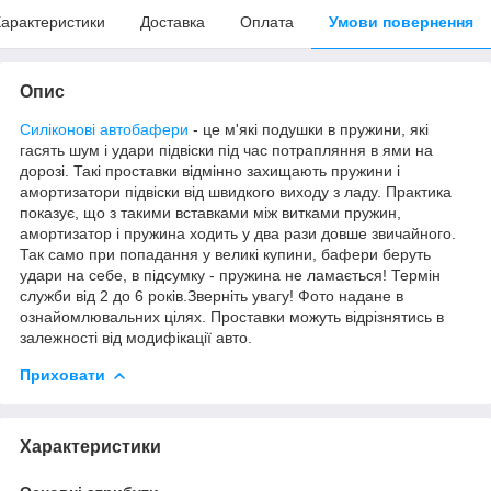
арактеристики
Доставка
Оплата
Умови повернення
Опис
Силіконові автобафери
- це м'які подушки в пружини, які
гасять шум і удари підвіски під час потрапляння в ями на
дорозі. Такі проставки відмінно захищають пружини і
амортизатори підвіски від швидкого виходу з ладу. Практика
показує, що з такими вставками між витками пружин,
амортизатор і пружина ходить у два рази довше звичайного.
Так само при попадання у великі купини, бафери беруть
удари на себе, в підсумку - пружина не ламається! Термін
служби від 2 до 6 років.Зверніть увагу! Фото надане в
ознайомлювальних цілях. Проставки можуть відрізнятись в
залежності від модифікації авто.
Приховати
Характеристики