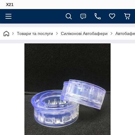
Х21
Товари та послуги
Силіконові Автобафери
Автобафе