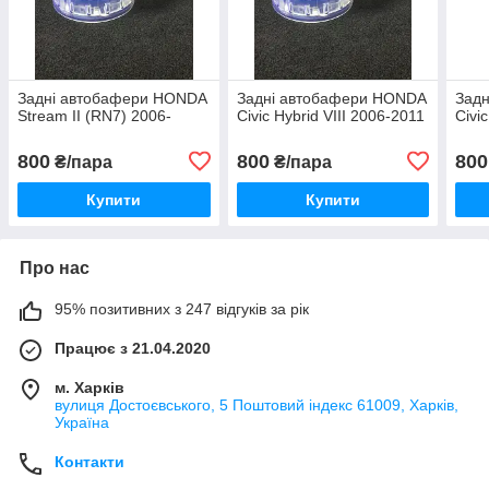
Задні автобафери HONDA
Задні автобафери HONDA
Зад
Stream II (RN7) 2006-
Civic Hybrid VIII 2006-2011
Civi
800
800
800
₴/пара
₴/пара
Купити
Купити
Про нас
95% позитивних з 247 відгуків за рік
Працює з 21.04.2020
м. Харків
вулиця Достоєвського, 5 Поштовий індекс 61009, Харків,
Україна
Контакти