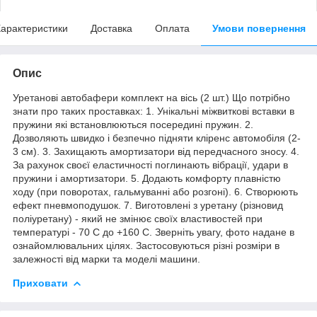
арактеристики
Доставка
Оплата
Умови повернення
Опис
Уретанові автобафери комплект на вісь (2 шт.) Що потрібно
знати про таких проставках: 1. Унікальні міжвиткові вставки в
пружини які встановлюються посередині пружин. 2.
Дозволяють швидко і безпечно підняти кліренс автомобіля (2-
3 см). 3. Захищають амортизатори від передчасного зносу. 4.
За рахунок своєї еластичності поглинають вібрації, удари в
пружини і амортизатори. 5. Додають комфорту плавністю
ходу (при поворотах, гальмуванні або розгоні). 6. Створюють
ефект пневмоподушок. 7. Виготовлені з уретану (різновид
поліуретану) - який не змінює своїх властивостей при
температурі - 70 С до +160 С. Зверніть увагу, фото надане в
ознайомлювальних цілях. Застосовуються різні розміри в
залежності від марки та моделі машини.
Приховати