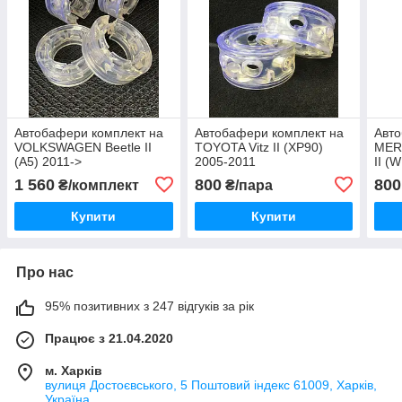
Автобафери комплект на
Автобафери комплект на
Авто
VOLKSWAGEN Beetle II
TOYOTA Vitz II (XP90)
MER
(A5) 2011->
2005-2011
II (
1 560
800
800
₴/комплект
₴/пара
Купити
Купити
Про нас
95% позитивних з 247 відгуків за рік
Працює з 21.04.2020
м. Харків
вулиця Достоєвського, 5 Поштовий індекс 61009, Харків,
Україна