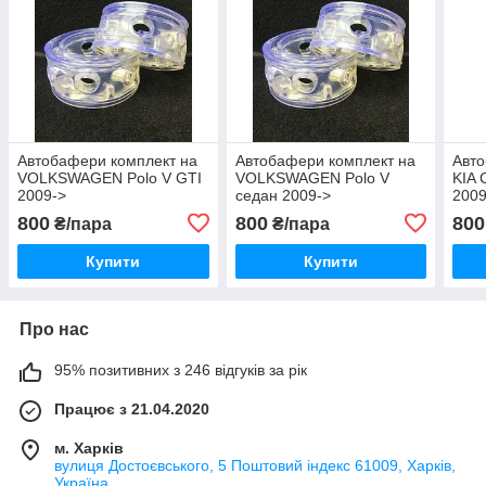
Автобафери комплект на
Автобафери комплект на
Авто
VOLKSWAGEN Polo V GTI
VOLKSWAGEN Polo V
KIA 
2009->
седан 2009->
200
800
800
800
₴/пара
₴/пара
Купити
Купити
Про нас
95% позитивних з 246 відгуків за рік
Працює з 21.04.2020
м. Харків
вулиця Достоєвського, 5 Поштовий індекс 61009, Харків,
Україна