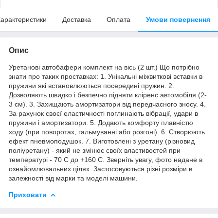
арактеристики
Доставка
Оплата
Умови повернення
Опис
Уретанові автобафери комплект на вісь (2 шт.) Що потрібно
знати про таких проставках: 1. Унікальні міжвиткові вставки в
пружини які встановлюються посередині пружин. 2.
Дозволяють швидко і безпечно підняти кліренс автомобіля (2-
3 см). 3. Захищають амортизатори від передчасного зносу. 4.
За рахунок своєї еластичності поглинають вібрації, удари в
пружини і амортизатори. 5. Додають комфорту плавністю
ходу (при поворотах, гальмуванні або розгоні). 6. Створюють
ефект пневмоподушок. 7. Виготовлені з уретану (різновид
поліуретану) - який не змінює своїх властивостей при
температурі - 70 С до +160 С. Зверніть увагу, фото надане в
ознайомлювальних цілях. Застосовуються різні розміри в
залежності від марки та моделі машини.
Приховати