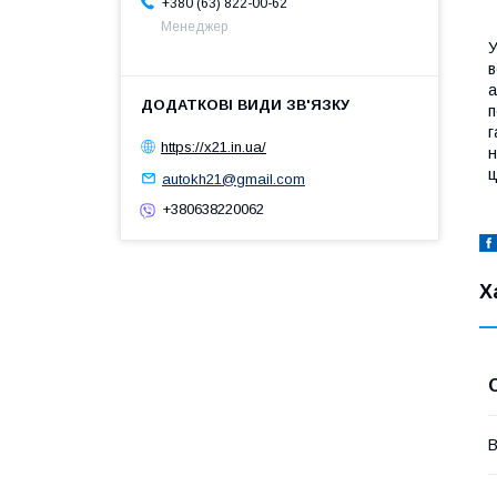
+380 (63) 822-00-62
Менеджер
У
в
а
п
г
https://x21.in.ua/
н
ц
autokh21@gmail.com
+380638220062
Х
В