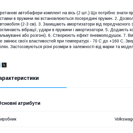
ретанові автобафери комплект на вісь (2 шт.) Що потрібно знати про
ставки в пружини які встановлюються посередині пружин. 2. Дозво
втомобіля (2-3 см). 3. Захищають амортизатори від передчасного зн
оглинають вібрації, удари в пружини і амортизатори. 5. Додають 
альмуванні або розгоні). 6. Створюють ефект пневмоподушок. 7. Виг
е змінює своїх властивостей при температурі - 70 С до +160 С. З
ілях. Застосовуються різні розміри в залежності від марки та моде
арактеристики
Основні атрибути
иробник
Volkswag