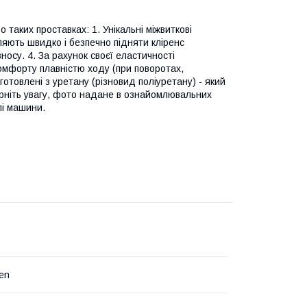
 таких проставках: 1. Унікальні міжвиткові
ляють швидко і безпечно підняти кліренс
осу. 4. За рахунок своєї еластичності
комфорту плавністю ходу (при поворотах,
отовлені з уретану (різновид поліуретану) - який
верніть увагу, фото надане в ознайомлювальних
лі машини.
en