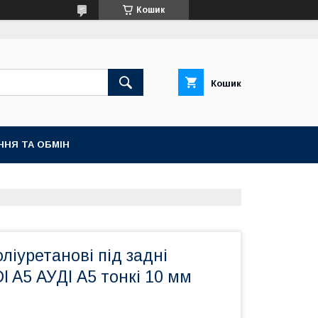
Кошик
Кошик
ННЯ ТА ОБМІН
ліуретанові під задні
 A5 АУДІ А5 тонкі 10 мм