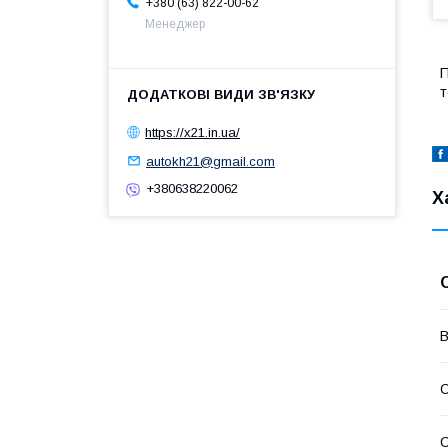
+380 (63) 822-00-62
Менеджер
П
т
https://x21.in.ua/
autokh21@gmail.com
+380638220062
Х
В
С
С