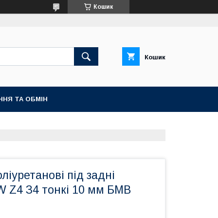
Кошик
Кошик
ННЯ ТА ОБМІН
ліуретанові під задні
 Z4 З4 тонкі 10 мм БМВ