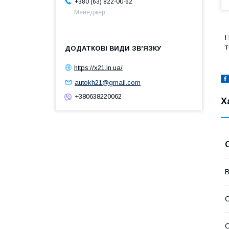
+380 (63) 822-00-62
Менеджер
П
т
https://x21.in.ua/
autokh21@gmail.com
+380638220062
Х
В
С
С