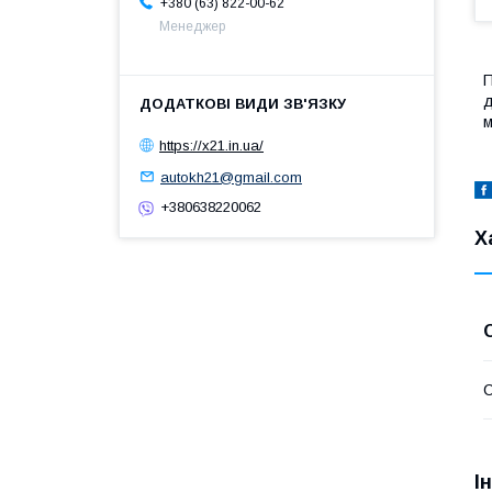
+380 (63) 822-00-62
Менеджер
П
д
м
https://x21.in.ua/
autokh21@gmail.com
+380638220062
Х
С
І