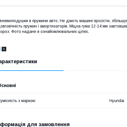
невмоподушки в пружини авто. Не дають машині просісти, збільшую
овговічність пружин і амортизаторів. Міцна гума 12-14 мм завтовшки
ороз. Фото надане в ознайомлювальних цілях.
арактеристики
Основні
умісність з маркою
Hyundai
нформація для замовлення