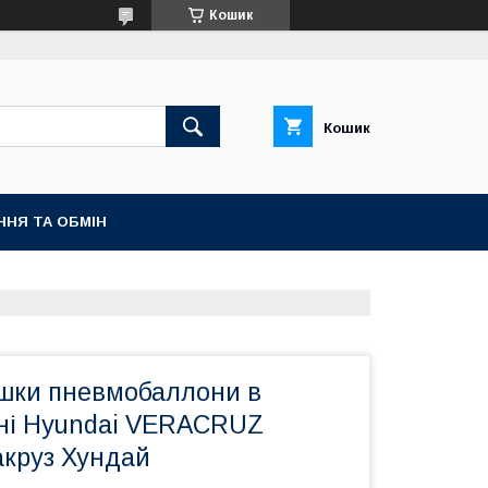
Кошик
Кошик
ННЯ ТА ОБМІН
шки пневмобаллони в
ні Hyundai VERACRUZ
круз Хундай