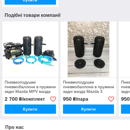
Подібні товари компанії
Пневмоподушки
Пневмоподушки
Пне
пневмобаллони в пружини
пневмобаллони в пружини
пнев
задні Mazda MPV мазда
задні мазда Mazda 3
задн
мпв
2 700
950
950
₴/комплект
₴/пара
Купити
Купити
Про нас