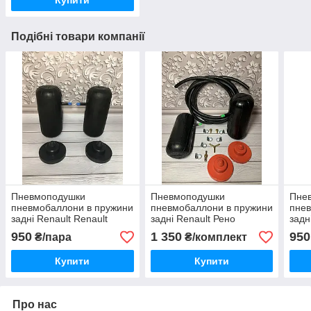
Подібні товари компанії
Пневмоподушки
Пневмоподушки
Пне
пневмобаллони в пружини
пневмобаллони в пружини
пнев
задні Renault Renault
задні Renault Рено
задн
Safrane сафран
Sandero Сандеро
Capt
950
1 350
950
₴/пара
₴/комплект
Купити
Купити
Про нас