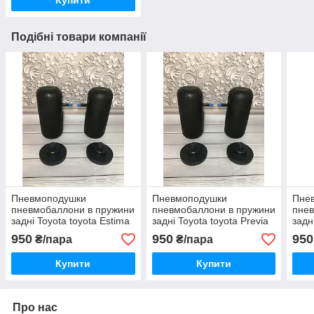
Подібні товари компанії
Пневмоподушки
Пневмоподушки
Пне
пневмобаллони в пружини
пневмобаллони в пружини
пнев
задні Toyota toyota Estima
задні Toyota toyota Previa
задн
эстима
превия превіа
яріс
950
950
950
₴/пара
₴/пара
Купити
Купити
Про нас