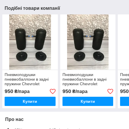
Подібні товари компанії
Пневмоподушки
Пневмоподушки
Пне
пневмобаллони в задні
пневмобаллони в задні
пнев
пружини Chevrolet
пружини Chevrolet
пруж
шевроле Avalanche
шевроле Captiva каптіва
шевр
950
950
950
₴/пара
₴/пара
Купити
Купити
Про нас