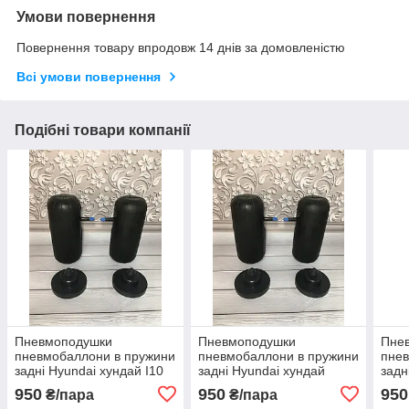
Умови повернення
Повернення товару впродовж 14 днів за домовленістю
Всі умови повернення
Подібні товари компанії
Пневмоподушки
Пневмоподушки
Пне
пневмобаллони в пружини
пневмобаллони в пружини
пнев
задні Hyundai хундай I10
задні Hyundai хундай
задн
ай10
Avante аванте
Cret
950
950
950
₴/пара
₴/пара