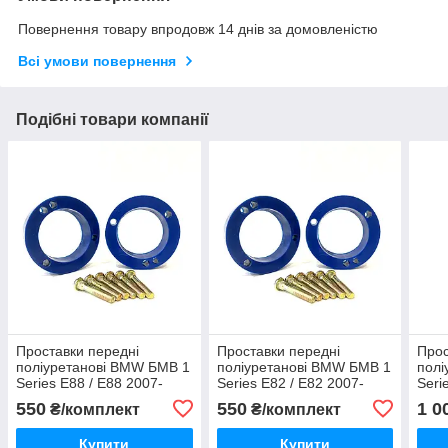
Повернення товару впродовж 14 днів за домовленістю
Всі умови повернення
Подібні товари компанії
Проставки передні
Проставки передні
Прос
поліуретанові BMW БМВ 1
поліуретанові BMW БМВ 1
полі
Series E88 / Е88 2007-
Series E82 / Е82 2007-
Seri
2013
2013
201
550
550
1 0
₴/комплект
₴/комплект
Купити
Купити