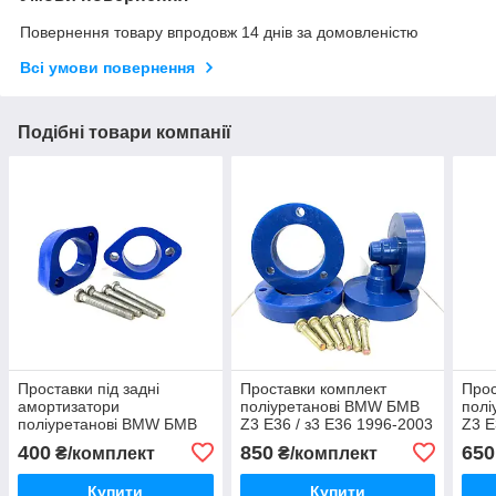
Повернення товару впродовж 14 днів за домовленістю
Всі умови повернення
Подібні товари компанії
Проставки під задні
Проставки комплект
Прос
амортизатори
поліуретанові BMW БМВ
пол
поліуретанові BMW БМВ
Z3 E36 / з3 Е36 1996-2003
Z3 E
Z3 E36 / з3 Е36 1996-2003
400
850
650
₴/комплект
₴/комплект
Купити
Купити