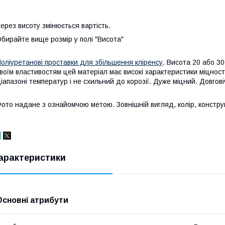
ерез висоту змінюється вартість.
бирайте вище розмір у полі "Висота"
оліуретанові проставки для збільшення кліренсу
. Висота 20 або 3
воїм властивостям цей матеріал має високі характеристики міцност
іапазоні температур і не схильний до корозії. Дуже міцний. Довгові
ото надане з ознайомчою метою. Зовнішній вигляд, колір, конструкц
арактеристики
Основні атрибути