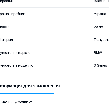
иробник
Власне в
раїна виробник
Україна
исота
20 мм
атеріал
Поліурет
умісність з маркою
BMW
умісність з моделлю
3-Series
нформація для замовлення
іна:
850 ₴/комплект