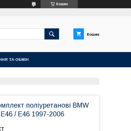
Кошик
Кошик
ННЯ ТА ОБМІН
омплект поліуретанові BMW
 E46 / Е46 1997-2006
кт