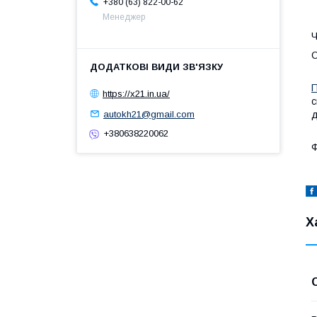
+380 (63) 822-00-62
Менеджер
Ч
О
П
https://x21.in.ua/
с
autokh21@gmail.com
д
+380638220062
Ф
Х