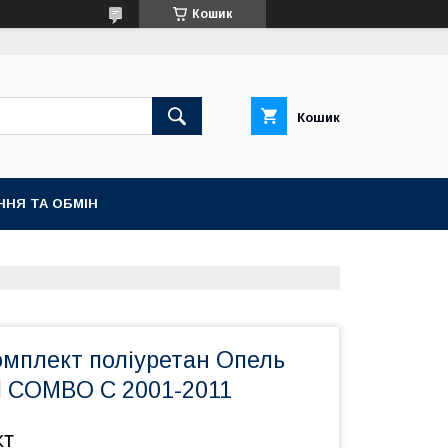
Кошик
Кошик
ННЯ ТА ОБМІН
омплект поліуретан Опель
l COMBO C 2001-2011
кт