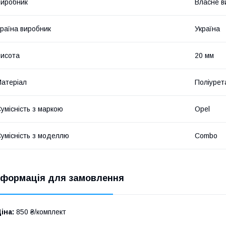
иробник
Власне в
раїна виробник
Україна
исота
20 мм
атеріал
Поліурет
умісність з маркою
Opel
умісність з моделлю
Combo
нформація для замовлення
іна:
850 ₴/комплект