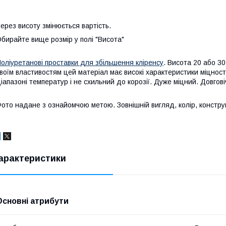
ерез висоту змінюється вартість.
бирайте вище розмір у полі "Висота"
оліуретанові проставки для збільшення кліренсу
. Висота 20 або 3
воїм властивостям цей матеріал має високі характеристики міцност
іапазоні температур і не схильний до корозії. Дуже міцний. Довгові
ото надане з ознайомчою метою. Зовнішній вигляд, колір, конструкц
арактеристики
Основні атрибути