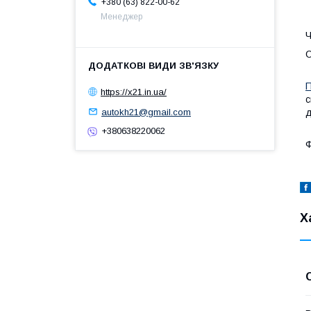
+380 (63) 822-00-62
Менеджер
Ч
О
П
https://x21.in.ua/
с
autokh21@gmail.com
д
+380638220062
Ф
Х