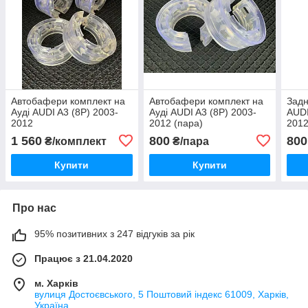
Автобафери комплект на
Автобафери комплект на
Задн
Ауді AUDI A3 (8P) 2003-
Ауді AUDI A3 (8P) 2003-
AUDI
2012
2012 (пара)
201
1 560
800
800
₴/комплект
₴/пара
Купити
Купити
Про нас
95% позитивних з 247 відгуків за рік
Працює з 21.04.2020
м. Харків
вулиця Достоєвського, 5 Поштовий індекс 61009, Харків,
Україна