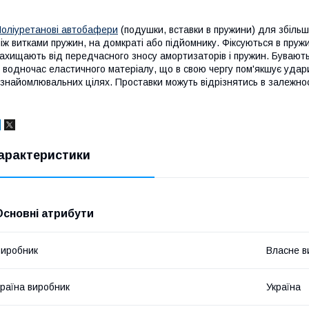
оліуретанові автобафери
(подушки, вставки в пружини) для збільше
іж витками пружин, на домкраті або підйомнику. Фіксуються в пружи
ахищають від передчасного зносу амортизаторів і пружин. Бувають 
 водночас еластичного матеріалу, що в свою чергу пом'якшує удар
знайомлювальних цілях. Проставки можуть відрізнятись в залежност
арактеристики
Основні атрибути
иробник
Власне в
раїна виробник
Україна