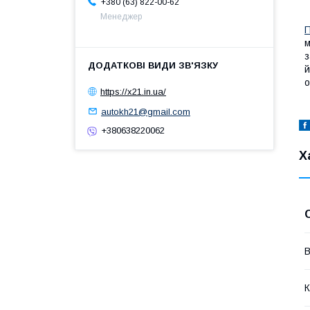
+380 (63) 822-00-62
Менеджер
П
м
з
й
о
https://x21.in.ua/
autokh21@gmail.com
+380638220062
Х
В
К