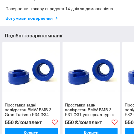
Повернення товару впродовж 14 днів за домовленістю
Всі умови повернення
Подібні товари компанії
Проставки задні
Проставки задні
Прос
поліуретан BMW БМВ 3
поліуретан BMW БМВ 3
пол
Gran Turismo F34 Ф34
F31 Ф31 універсал турінг
F82 
550
550
550
₴/комплект
₴/комплект
Купити
Купити