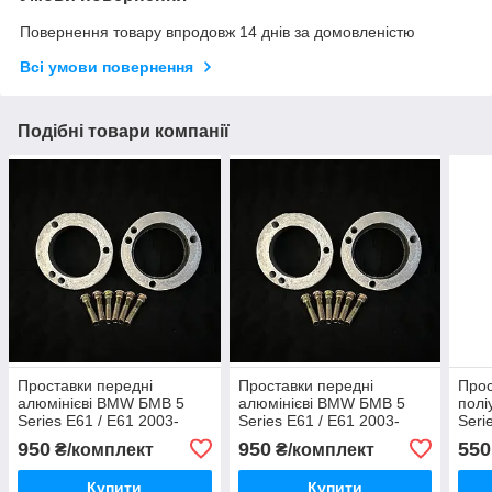
Повернення товару впродовж 14 днів за домовленістю
Всі умови повернення
Подібні товари компанії
Проставки передні
Проставки передні
Прос
алюмінієві BMW БМВ 5
алюмінієві BMW БМВ 5
полі
Series E61 / Е61 2003-
Series E61 / Е61 2003-
Seri
2010
2010
201
950
950
550
₴/комплект
₴/комплект
Купити
Купити