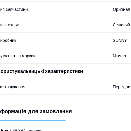
ип запчастини
Оригінал
ип техніки
Легковий
иробник
SUNNY
умісність з маркою
Nissan
Користувальницькі характеристики
озташування
Передни
нформація для замовлення
іна:
1 950 ₴/комплект