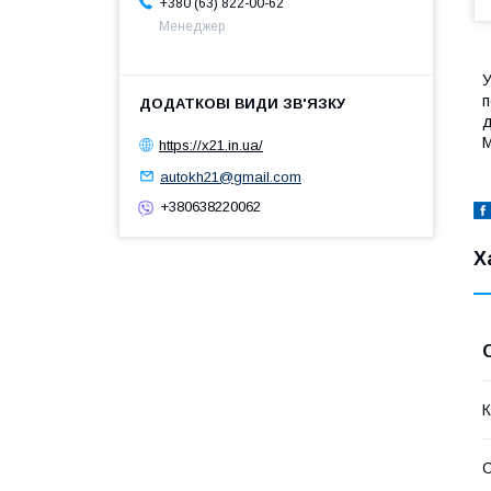
+380 (63) 822-00-62
Менеджер
У
п
д
М
https://x21.in.ua/
autokh21@gmail.com
+380638220062
Х
К