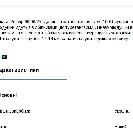
вага! Розмір 90/90/25. Даємо за каталогом, але для 100% сумісност
одушки йдуть з відбійниками (поліуретановими). Пневмоподушки в 
ають машині просісти, збільшують кліренс, покращують ходові якост
іцна гума товщиною 12-14 мм, еластична гума, відмінно витримує 
арактеристики
Основні
раїна виробник
Україна
Стан
Новий