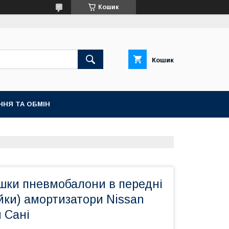
Кошик
Кошик
ННЯ ТА ОБМІН
ки пневмобалони в передні
йки) амортизатори Nissan
 Сані