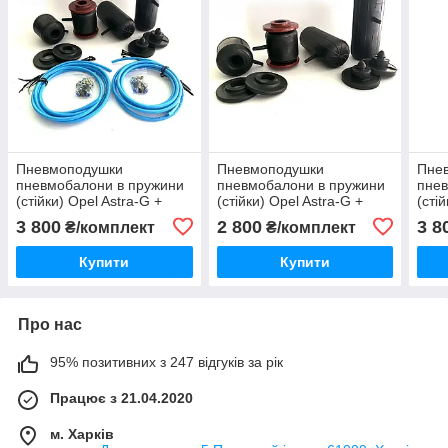
Пневмоподушки
Пневмоподушки
Пне
пневмобалони в пружини
пневмобалони в пружини
пнев
(стійки) Opel Astra-G +
(стійки) Opel Astra-G +
(сті
Zafira-A 1998-2009 Опель
Zafira-A 1998-2009 Опель
Opel
3 800
2 800
3 8
₴/комплект
₴/комплект
Астра Г Зафіра А
Астра Г Зафіра А
Опел
Купити
Купити
Про нас
95% позитивних з 247 відгуків за рік
Працює з 21.04.2020
м. Харків