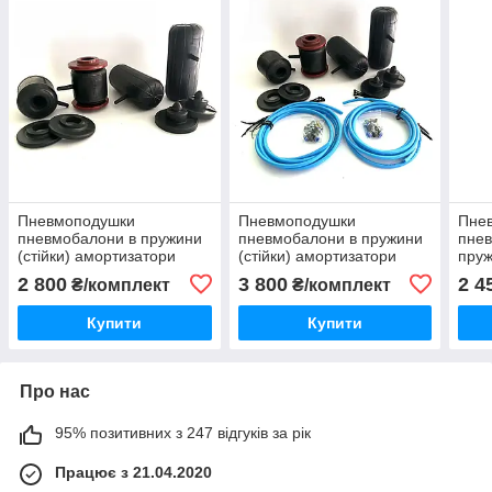
Пневмоподушки
Пневмоподушки
Пне
пневмобалони в пружини
пневмобалони в пружини
пнев
(стійки) амортизатори
(стійки) амортизатори
пруж
Opel Omega A B C 1994-
Opel Omega C Опель
амор
2 800
3 800
2 4
₴/комплект
₴/комплект
2004 Опель Омега
Омега Ц С
Omeg
Опе
Купити
Купити
Про нас
95% позитивних з 247 відгуків за рік
Працює з 21.04.2020