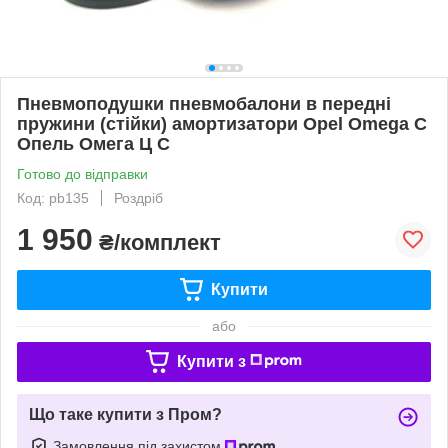
Пневмоподушки пневмобалони в передні
пружини (стійки) амортизатори Opel Omega C
Опель Омега Ц С
Готово до відправки
Код: pb135
Роздріб
1 950
₴/комплект
Купити
або
Купити з
Що таке купити з Пром?
Замовлення під захистом