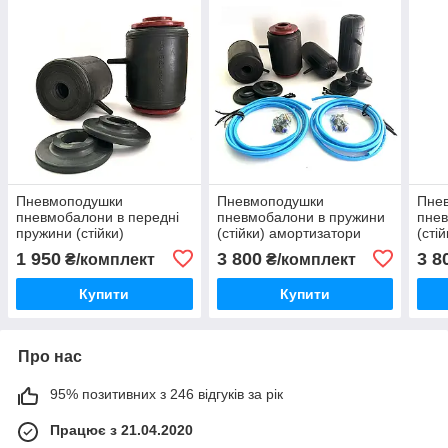
Пневмоподушки
Пневмоподушки
Пне
пневмобалони в передні
пневмобалони в пружини
пнев
пружини (стійки)
(стійки) амортизатори
(сті
амортизатори Nissan
Peugeot 406 1995-2005
Peug
1 950
3 800
3 8
₴/комплект
₴/комплект
Terrano I 1985-1995
пежо
пеж
Ніссан Террано 1
Купити
Купити
Про нас
95% позитивних з 246 відгуків за рік
Працює з 21.04.2020