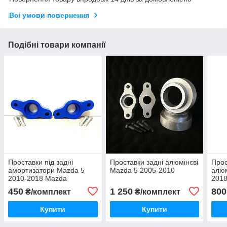
Всі умови повернення
Подібні товари компанії
Проставки під задні
Проставки задні алюмінєві
Прос
амортизатори Mazda 5
Mazda 5 2005-2010
алюм
2010-2018 Mazda
201
450
1 250
800
₴/комплект
₴/комплект
Купити
Купити